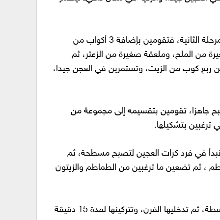
بعد أن تتخمر العجين، تأتي المرحلة الثانية، فتقومين بإضافة 3 أكواب من
رة من الملح، وملعقة صغيرة من الزعتر، ثم
ن ربع كوب من الزيت، وتستمرين في العجن جيدا،
ح جاهزا، تقومين بتقسيمه إلى مجموعة من
تي ترغبين بتشكيلها.
نبدأ في فرد كرات العجين لتصبح مسطحة، ثم
 ، ثم تضعين ما ترغبين من الطماطم والزيتون
توضع البيتزا في صينية متوسطة، ثم تدخليها الفرن، وتتركينها لمدة 15 دقيقة