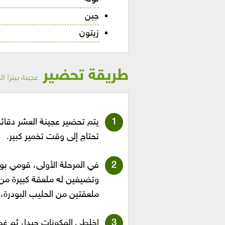
جبن
زيتون
طريقة تحضير
عجينة بيتزا 
يتم تحضير عجينة العشر دقائق
تحتاج إلى وقت تخمير كبير.
في المرحلة الأولى، قومي ب
وتضيفين له ملعقة كبيرة من 
ملعقتين من الحليب البودرة، 
اخلطي المكونات جيدا، ثم غط