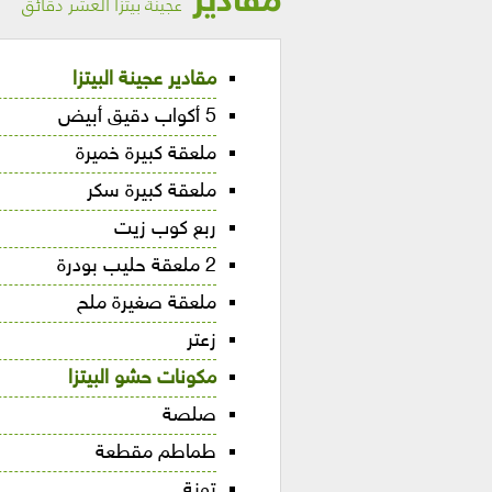
مقادير
عجينة بيتزا العشر دقائق
مقادير عجينة البيتزا
5 أكواب دقيق أبيض
ملعقة كبيرة خميرة
ملعقة كبيرة سكر
ربع كوب زيت
2 ملعقة حليب بودرة
ملعقة صغيرة ملح
زعتر
مكونات حشو البيتزا
صلصة
طماطم مقطعة
تونة