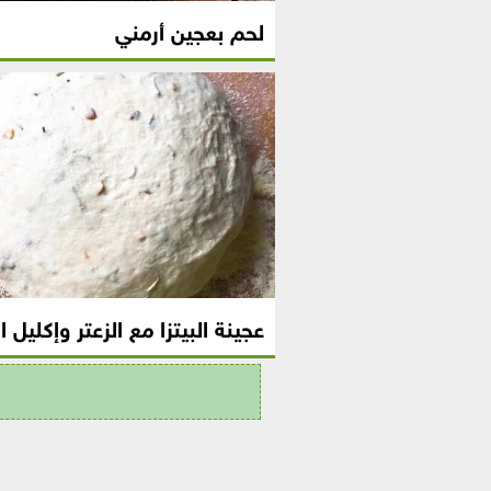
لحم بعجين أرمني
عجينة البيتزا مع الزعتر وإكليل ا