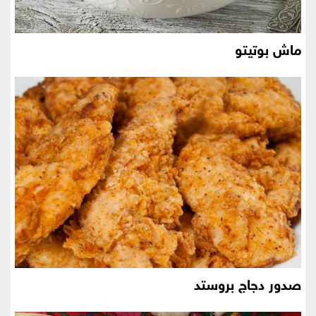
ماش بوتيتو
صدور دجاج بروستد