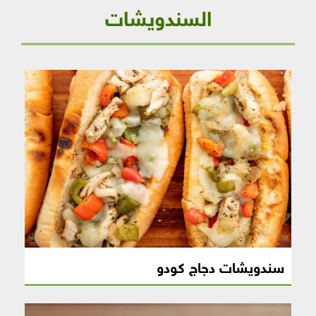
السندويشات
سندويشات دجاج كودو