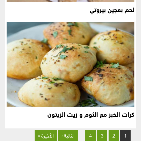
لحم بعجين بيروتي
كرات الخبز مع الثوم و زيت الزيتون
الصفحات
…
1
2
3
4
التالية ›
الأخيرة »