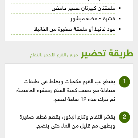
ملعقتان كبيرتان عصير حامض
قشرة حامضة مبشور
عود فانيلا أو ملعقة صغيرة من الفانيلا
طريقة تحضير
مربى القرع الأحمر بالتفاح
يقطع لب القرع مكعبات ويخلط في طبقات
متبادلة مع نصف كمية السكر وقشرة الحامضة،
ثم يترك مدة 12 ساعة لينقع.
يقشر التفاح وتنزع البذور، يقطع قطعا صغيرة
ويطهى مع قليل من الماء حتى ينضج.