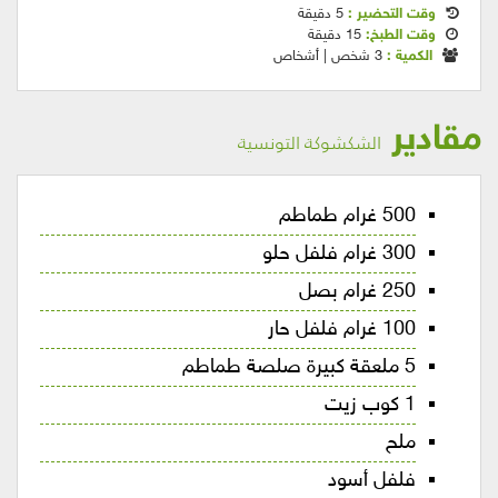
وقت التحضير :
5 دقيقة
وقت الطبخ:
15 دقيقة
الكمية :
3 شخص | أشخاص
مقادير
الشكشوكة التونسية
500 غرام طماطم
300 غرام فلفل حلو
250 غرام بصل
100 غرام فلفل حار
5 ملعقة كبيرة صلصة طماطم
1 كوب زيت
ملح
فلفل أسود