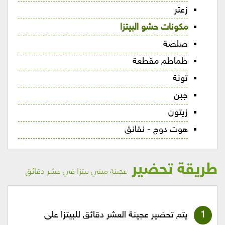
زعتر
مكونات حشو البيتزا
صلصة
طماطم مقطعة
تونة
جبن
زيتون
هوت دوج - نقانق
طريقة تحضير
عجينة ميني بيتزا في عشر دقائق
يتم تحضير عجينة العشر دقائق للبيتزا على