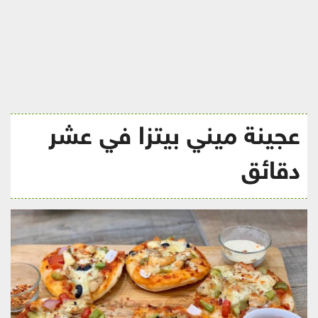
ريجيم
عجينة ميني بيتزا في عشر
دقائق