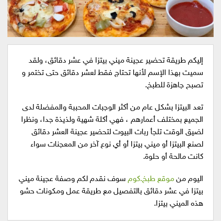
إليكم طريقة تحضير عجينة ميني بيتزا في عشر دقائق، ولقد
سميت بهذا الإسم لأنها تحتاج فقط لعشر دقائق حتى تختمر و
تصبح جاهزة للطبخ.
تعد البيتزا بشكل عام من أكثر الوجبات المحببة والمفضلة لدى
الجميع بمختلف أعمارهم ، فهي أكلة شهية ولذيذة جدا، ونظرا
لضيق الوقت تلجأ ربات البيوت لتحضير عجينة العشر دقائق
لصنع البيتزا أو ميني بيتزا أو أي نوع آخر من المعجنات سواء
كانت مالحة أو حلوة.
اليوم من
موقع طبخ.كوم
سوف نقدم لكم وصفة عجينة ميني
بيتزا في عشر دقائق بالتفصيل مع طريقة عمل ومكونات حشو
هذه الميني بيتزا.