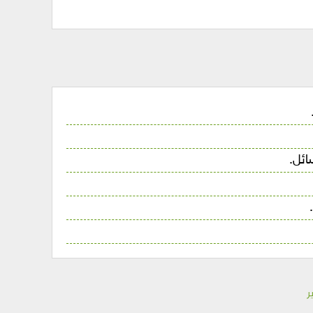
ائل.
ر