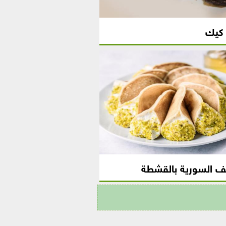
 كيك
ف السورية بالقشطة