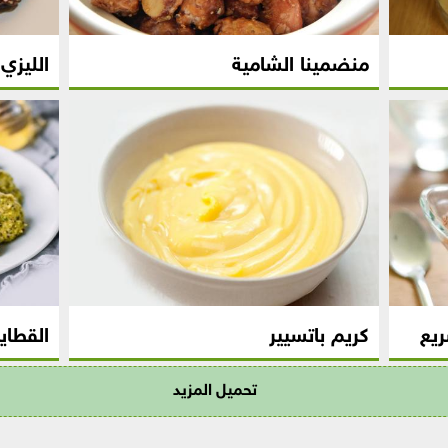
منضمينا الشامية
الليزي
يع
كريم باتسيير
القطاي
تحميل المزيد