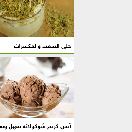
حلى السميد والمكسرات
آيس كريم شوكولاته سهل وسر