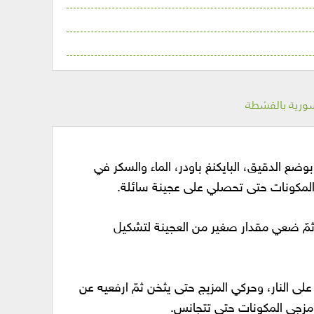
ورية بالقشطة
ضع الدقيق، البايكنغ باودر، الماء والسكر في
 المكونات حتى تحصلي على عجينة سائلة.
ثمّ ضعي مقدار صغير من العجينة لتشكيل
لى النار، وحركي المزيج حتى يثخن ثمّ ارفعيه عن
امزجي المكونات حتى تتجانس.