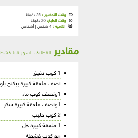
وقت التحضير :
25 دقيقة
وقت الطبخ:
20 دقيقة
الكمية :
4 شخص | أشخاص
مقادير
القطايف السورية بالقشط
1 كوب دقيق
نصف ملعقة كبيرة بيكنج باود
1ونصف كوب ماء
1ونصف ملعقة كبيرة سكر
2 كوب حليب
1 ملعقة كبيرة خل
ربع كوب قشطة