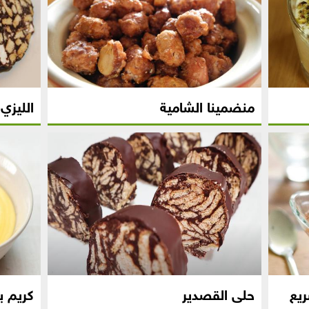
منضمينا الشامية
الليزي
يع
حلى القصدير
كريم ب