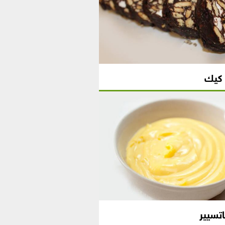
 كيك
اتسيير