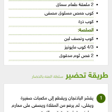
2 ملعقة طعام سماق
كوب حمص مسلوق مصفى
كوب ذرة
الصلصة:
كوب ونصف لبن
4/3 كوب مايونيز
2 فص ثوم مدقوق
طريقة تحضير
سلطة الفتة بالخضار
يقشر الباذنجان ويقطع إلى مكعبات صغيرة
ويقلى، ثم يرفع من المقلاة ويصفى على محارم