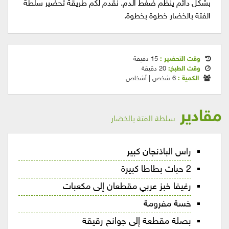
بشكل دائم ينظم ضغط الدم. نقدم لكم طريقة تحضير سلطة
الفتة بالخضار خطوة بخطوة.
وقت التحضير :
15 دقيقة
وقت الطبخ:
20 دقيقة
الكمية :
6 شخص | أشخاص
مقادير
سلطة الفتة بالخضار
راس الباذنجان كبير
2 حبات بطاطا كبيرة
رغيفا خبز عربي مقطعان إلى مكعبات
خسة مفرومة
بصلة مقطعة إلى جوانح رقيقة