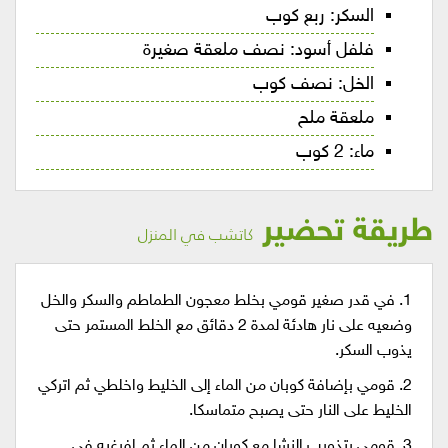
السكر: ربع كوب
فلفل أسود: نصف ملعقة صغيرة
الخل: نصف كوب
ملعقة ملح
ماء: 2 كوب
طريقة تحضير
كاتشب في المنزل
1. في قدر صغير قومي بخلط معجون الطماطم والسكر والخل
وضعيه على نار هادئة لمدة 2 دقائق مع الخلط المستمر حتى
يذوب السكر.
2. قومي بإضافة كوبان من الماء إلى الخليط واخلطي ثم اتركي
الخليط على النار حتى يصبح متماسكا.
3. قومي بتذويب النشا مع كوبان من الماء ثم افرغيه في