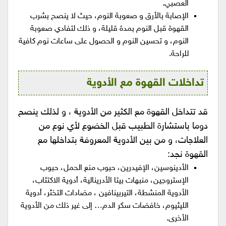
العصبي.
الإصابة بالأرق و صعوبة النوم، حيث لا ينصح بشرب
القهوة قبل النوم بمدة قليلة، و ذلك لتفادي صعوبة
النوم، و تحسين النوم و الحصول على ساعات نوم كافية
للراحة.
تداخلات القهوة مع الأدوية
قد تتداخل القهوة مع الكثير من الأدوية ، و لذلك ينصح
دوما باستشارة الطبيب قبل الخضوع لأي نوع من
العلاجات، و من بين الأدوية المعروفة بتداخلها مع
القهوة نجد:
الأدينوسين، الإفيدرين، حبوب منع الحمل، حبوب
الإستروجين، منبهات بيتا الأدرينالية، أدوية الاكتئاب،
الأدوية المنشطة، التيربينافين ، مضادات التخثر، أدوية
الليثيوم، خافضات سكر الدم… إلى غير ذلك من الأدوية
الأخرى.