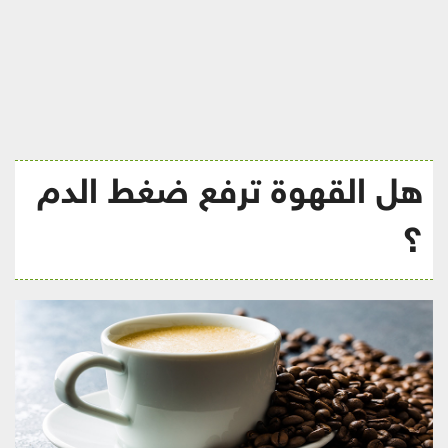
ريجيم
هل القهوة ترفع ضغط الدم
؟