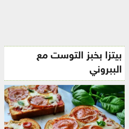
ريجيم
بيتزا بخبز التوست مع
الببروني