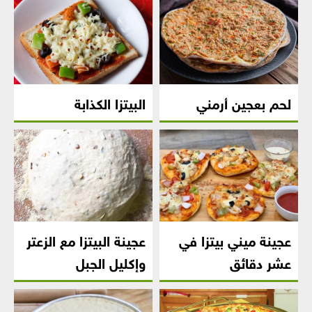
لحم بعجين أرمني
البيتزا الكذابة
عجينة ميني بيتزا في
عجينة البيتزا مع الزعتر
عشر دقائق
وإكليل الجبل