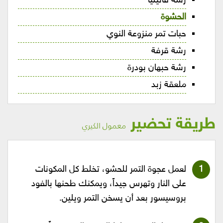
رشة فانيليا
الحشوة
حبات تمر منزوعة النوي
رشة قرفة
رشة حبهان بودرة
ملعقة زبد
طريقة تحضير
معمول الكيري
لعمل عجوة التمر للحشو، تخلط كل المكونات
على النار وتهرس جيداً، ويمكنك طحنها بالفود
بروسيسور بعد أن يسخن التمر ويلين.