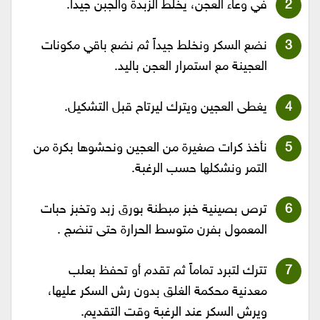
في وعاء العجن، يخلط الزبدة والجبن جيداً.
نضع السكر ونخلط جيداً ثم نضع باقي مكونات
العجينة مع استمرار العجن باليد.
يغطى العجين ويترك ليرتاح قبل التشكيل.
نأخذ كرات صغيرة من العجين ونحشوها بكرة من
التمر ونشكلها حسب الرغبة.
ترص بصينية خبز مبطنة بورق زبد وتخبز حبات
المعمول بفرن متوسط الحرارة حتى تنضج .
تترك لتبرد تماماً ثم تقدم أو تحفظ بعلب
معدنية محكمة الغلق بدون رش السكر عليها،
ويرش السكر عند الرغبة وقت التقديم.