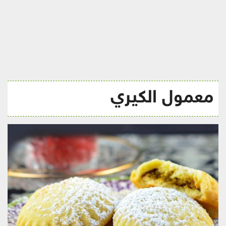
ريجيم
معمول الكيري