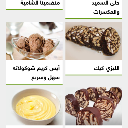
حلى السميد
منضمينا الشامية
والمكسرات
الليزي كيك
آيس كريم شوكولاته
سهل وسريع