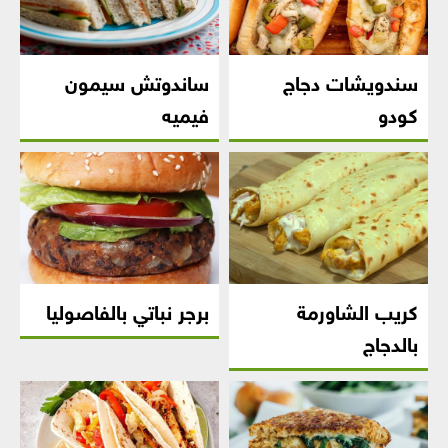
سندويشات دجاج
ساندوتش سيمون
كودو
فيميه
كريب الشاورمة
برجر نباتي بالفاصوليا
بالدجاج