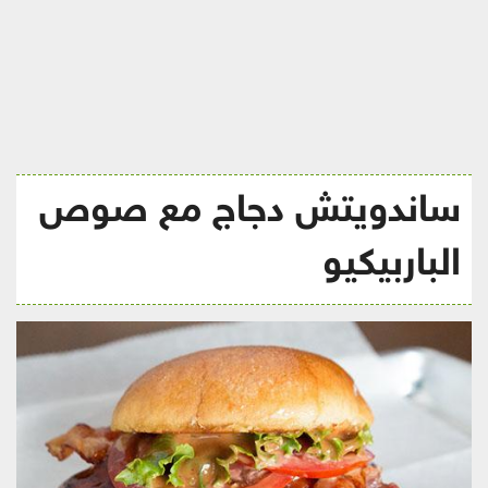
ريجيم
ساندويتش دجاج مع صوص
الباربيكيو