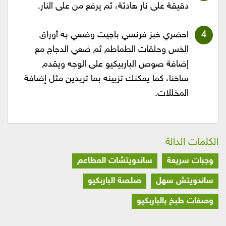
دقيقة على نار هادئة، ثم يرفع من على النار.
احضري خبز فرنسي باجيت وضعي به أوراق
الخس وحلقات الطماطم ثم ضعي الدجاج مع
إضافة صوص الباربيكيو على الوجه ويقدم
ساخنا، كما يمكنك تزيينه بما تريدين مثل إضافة
المخللات.
الكلمات الدالة
وجبات سريعة
ساندويتشات المطاعم
ساندويتش سهل
صلصة الباربكيو
وصفات طبخ بالباربكيو