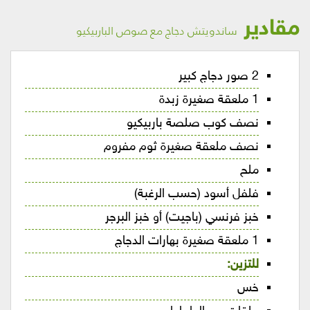
مقادير
ساندويتش دجاج مع صوص الباربيكيو
2 صور دجاج كبير
1 ملعقة صغيرة زبدة
نصف كوب صلصة باربيكيو
نصف ملعقة صغيرة ثوم مفروم
ملح
فلفل أسود (حسب الرغبة)
خبز فرنسي (باجيت) أو خبز البرجر
1 ملعقة صغيرة بهارات الدجاج
للتزين:
خس