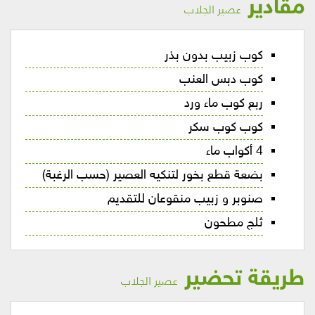
مقادير
عصير الجلاب
كوب زبيب بدون بذر
كوب دبس العنب
ربع كوب ماء ورد
كوب كوب سكر
4 أكواب ماء
بضعة قطع بخور لتنكيه العصير (حسب الرغبة)
صنوبر و زبيب منقوعان للتقديم
ثلج مطحون
طريقة تحضير
عصير الجلاب