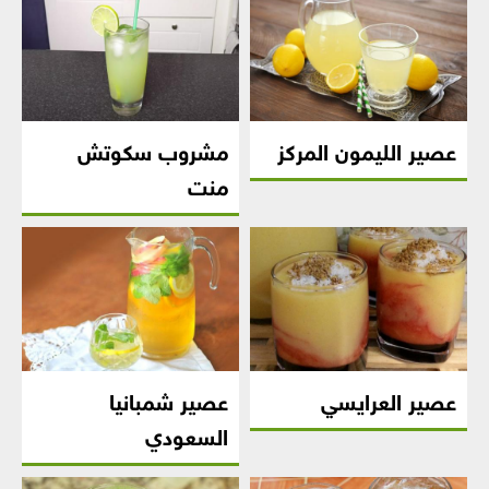
عصير الليمون المركز
مشروب سكوتش
منت
عصير العرايسي
عصير شمبانيا
السعودي