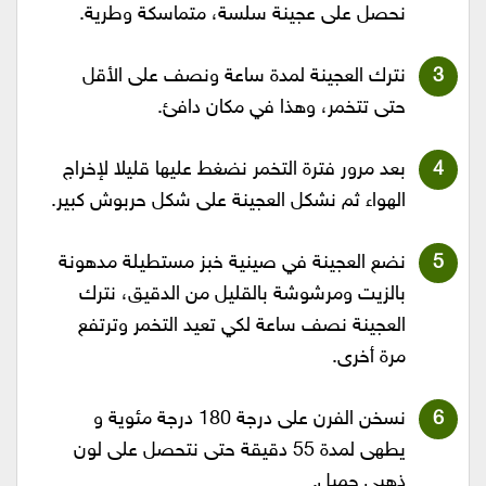
نحصل على عجينة سلسة، متماسكة وطرية.
نترك العجينة لمدة ساعة ونصف على الأقل
حتى تتخمر، وهذا في مكان دافئ.
بعد مرور فترة التخمر نضغط عليها قليلا لإخراج
الهواء ثم نشكل العجينة على شكل حربوش كبير.
نضع العجينة في صينية خبز مستطيلة مدهونة
بالزيت ومرشوشة بالقليل من الدقيق، نترك
العجينة نصف ساعة لكي تعيد التخمر وترتفع
مرة أخرى.
نسخن الفرن على درجة 180 درجة مئوية و
يطهى لمدة 55 دقيقة حتى نتحصل على لون
ذهبي جميل.