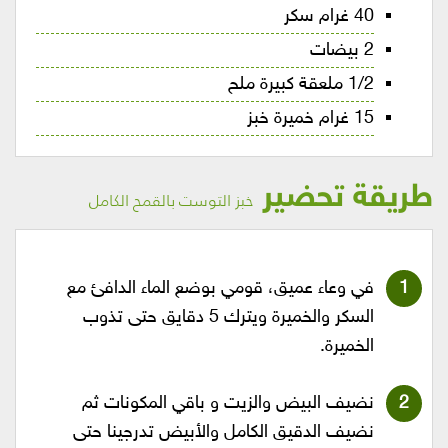
40 غرام سكر
2 بيضات
1/2 ملعقة كبيرة ملح
15 غرام خميرة خبز
طريقة تحضير
خبز التوست بالقمح الكامل
في وعاء عميق، قومي بوضع الماء الدافئ مع
السكر والخميرة ويترك 5 دقايق حتى تذوب
الخميرة.
نضيف البيض والزيت و باقي المكونات ثم
نضيف الدقيق الكامل والأبيض تدرجينا حتى