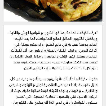
تعرف الكيكات المالحة بمذاقها الشهي و قوامها الهش واللذيذ،
و يفضل الكثيرون المذاق المالح للمأكولات، كما يعد الكيك
المالح موضة عصرية في عالم الطبخ، و له جذور عريقة في
التراث العربي، و تعتبر الكيكة بالجبنة و الزيتون من ألذ الكيكات
المالحة، بفضل نكهة الزيتون الخاصة، و مذاق الجبنة اللذيذ، و
تحضر هذه الكيكة بطريقة سهلة و بسيطة، حيث نقوم فيها
بمزج كل المكونات و عجنها قليلا و إدخالها إلى الفرن.
مكونات كيكة مالحة بالجبنة والزيتون بسيطة و متوفرة في كل
منزل، فهي غنية بالعديد من العناصر كالجبن و الزيتون و البيض
و الكزبرة… و غيرها، و لهذه الكيكة قيمة غذائية عالية، حيث أن
الزيتون الأسود غني بالدهون الأحادية الصحية، التي تحسن
مستوى الكولسترول في الدم، كما أنه يحتوي على الكثير من