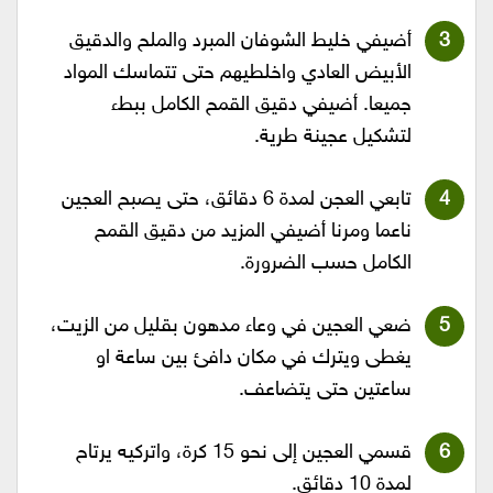
أضيفي خليط الشوفان المبرد والملح والدقيق
الأبيض العادي واخلطيهم حتى تتماسك المواد
جميعا. أضيفي دقيق القمح الكامل ببطء
لتشكيل عجينة طرية.
تابعي العجن لمدة 6 دقائق، حتى يصبح العجين
ناعما ومرنا أضيفي المزيد من دقيق القمح
الكامل حسب الضرورة.
ضعي العجين في وعاء مدهون بقليل من الزيت،
يغطى ويترك في مكان دافئ بين ساعة او
ساعتين حتى يتضاعف.
قسمي العجين إلى نحو 15 كرة، واتركيه يرتاح
لمدة 10 دقائق.