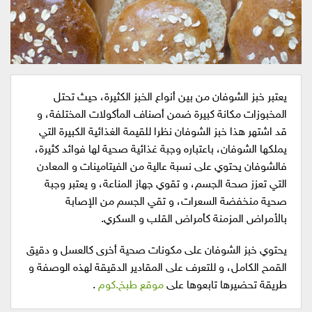
يعتبر خبز الشوفان من بين أنواع الخبز الكثيرة، حيث تحتل
المخبوزات مكانة كبيرة ضمن أصناف المأكولات المختلفة، و
قد اشتهر هذا خبز الشوفان نظرا للقيمة الغذائية الكبيرة التي
يملكها الشوفان، باعتباره وجبة غذائية صحية لها فوائد كثيرة،
فالشوفان يحتوي على نسبة عالية من الفيتامينات و المعادن
التي تعزز صحة الجسم، و تقوي جهاز المناعة، و يعتبر وجبة
صحية منخفضة السعرات، و تقي الجسم من الإصابة
بالأمراض المزمنة كأمراض القلب و السكري.
يحتوي خبز الشوفان على مكونات صحية أخرى كالعسل و دقيق
القمح الكامل، و للتعرف على المقادير الدقيقة لهذه الوصفة و
طريقة تحضيرها تابعوها على
موقع طبخ.كوم
.