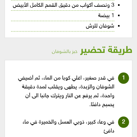
3 ونصف أكواب من دقيق القمح الكامل الأبيض
1 بيضة
شوفان للرش
طريقة تحضير
خبز بالشوفان
في قدر صغير، اغلي كوبا من الماء، ثم أضيفي
الشوفان والزبدة، يطهى ويقلب لمدة دقيقة
واحدة، ثم يرفع عن النار ويترك جانبا الى أن
يصبح دافئا.
في وعاء كبير، ذوبي العسل والخميرة في ماء
دافئ