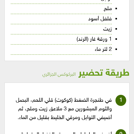
ملح
فلفل أسود
زيت
1 ورقة غار (الرند)
2 لتر ماء
طريقة تحضير
البركوكس الجزائري
في طنجرة الضغط (كوكوت) قلي اللحم، البصل
والثوم المبشورين مع 3 ملاعق زيت وملح، ثم
أضيفي التوابل ومرقي الخليط بقليل من الماء.