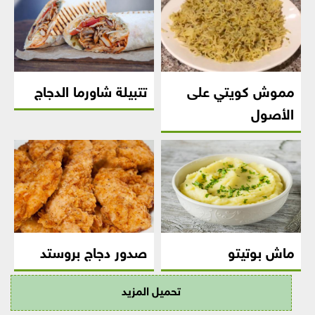
مموش كويتي على
تتبيلة شاورما الدجاج
الأصول
ماش بوتيتو
صدور دجاج بروستد
تحميل المزيد