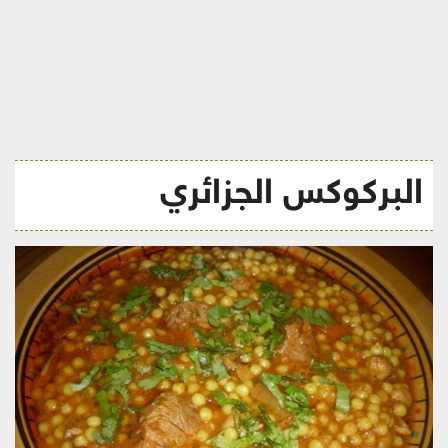
ريجيم
البركوكس الجزائري