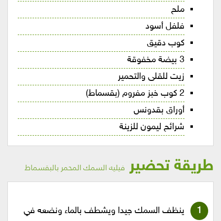
ملح
فلفل أسود
كوب دقيق
3 بيضة مخفوقة
زيت للقلى والتحمير
2 كوب خبز مفروم (بقسماط)
أوراق بقدونس
شرائح ليمون للزينة
طريقة تحضير
فيليه السمك المحمر بالبقسماط
ينظف السمك جيدا ويشطف بالماء ونضعه في