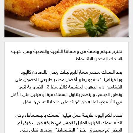
نقترح عليكم وصفة من وصفاتنا الشهية والمغذية وهي فيليه
السمك المحمر بالبقسماط.
يعد السمك مصدر ممتاز للبروتينات وغني بالمعادن كاليود
وبالفيتامينات، فهو يعتبر أفضل مصدر طبيعي للحصول على
الفيتامين د و الدهون المشبعة كالأوميغا 3 الضرورية لنمو
وتطور الجسم، و ينصح بتناول السمك مرة أو مرتين على الأقل
في الأسبوع، لما له من فوائد على صحة الجسم والعقل.
نقدم لكم اليوم طريقة عمل فيليه السمك بالبقسماط، وهي
قطع سمك الفيليه المتبل تغمس في طبقة من الدقيق ثم
البيض ثم مسحوق الخبز " البقسماط"، وبعدها تقلى حتى