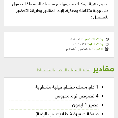
تصبح ذهبية، يمكنك تقديمها مع سلطتك المفضلة للحصول
على وجبة متكاملة ومغذية. إليك المقادير وطريقة التحضير
بالتفصيل :
وقت التحضير :
20 دقيقة
وقت الطبخ:
20 دقيقة
الكمية :
4 شخص | أشخاص
مقادير
فيليه السمك المحمر بالبقسماط
1 كلغ سمك مقطع فيلية متساوية
4 فصوص ثوم مهروس
عصير 1 ليمون
ملعقة صغيرة شطة (حسب الرغبة)