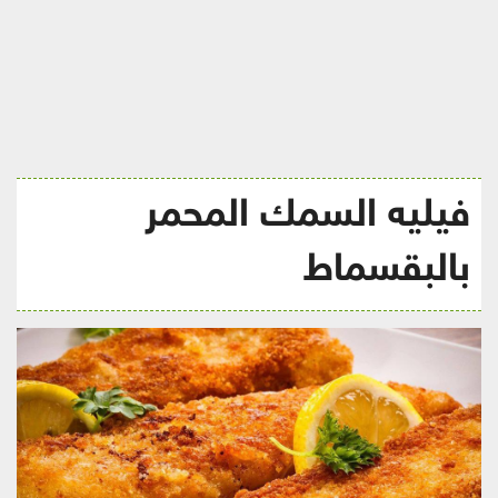
ريجيم
فيليه السمك المحمر
بالبقسماط