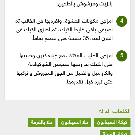
بالزيت ومرشوش بالطحين.
امزجي مكونات الحشوة، وافرديها في القالب ثم
أضيفي باقي خليط الكيك، ثم اخبزي الكيك في
الفرن لمدة 35 دقيقة حتى تنضج تماماً.
امزجي الحليب المكثف مع جبنة كيري وصبيها
على الكيك ثم زينيها بصوص الشوكولاتة
والكاراميل والقليل من الجوز المجروش واتركيها
حتى تبرد قبل تقديمها.
الكلمات الدالة
كيكة السينابون
حلا السينابون
حلا بالقرفة
كيكة بالقرفة