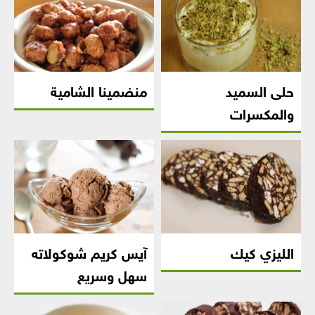
حلى السميد
منضمينا الشامية
والمكسرات
الليزي كيك
آيس كريم شوكولاته
سهل وسريع