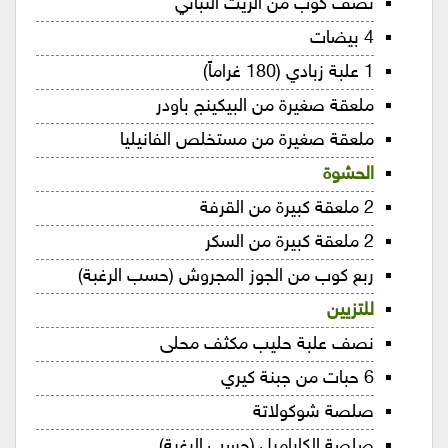
نصف كوب من الزيت النباتي
4 بيضات
1 علبة زبادي (180 غراماً)
ملعقة صغيرة من البيكينج باودر
ملعقة صغيرة من مستخلص الفانيليا
الحشوة
2 ملعقة كبيرة من القرفة
2 ملعقة كبيرة من السكر
ربع كوب من الجوز المجروش (حسب الرغبة)
للتزيين
نصف علبة حليب مكثف محلى
6 حبات من جبنة كيري
صلصة شوكولاتة
صلصة الكاراميل (حسب الرغبة)