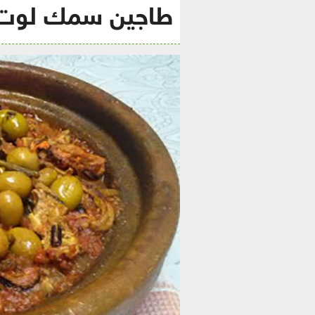
طاجين سمك لوت ع