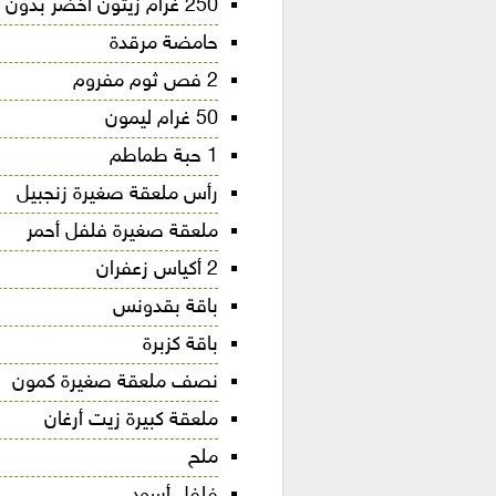
250 غرام زيتون أخضر بدون عظم
حامضة مرقدة
2 فص ثوم مفروم
50 غرام ليمون
1 حبة طماطم
رأس ملعقة صغيرة زنجبيل
ملعقة صغيرة فلفل أحمر
2 أكياس زعفران
باقة بقدونس
باقة كزبرة
نصف ملعقة صغيرة كمون
ملعقة كبيرة زيت أرغان
ملح
فلفل أسود