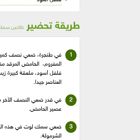
طريقة تحضير
طاجين سمك ل
في طنجرة، ضعي نصف كمية ا
المفروم، الحامض المرقد مقط
فلفل أسود، ملعقة كبيرة زيت 
العناصر جيدا.
في قدر ضعي النصف الآخر من
عصير الحامض.
ضعي سمك لوت في هذه الشر
الشرمولة.