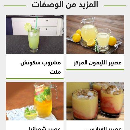
المزيد من الوصفات
عصير الليمون المركز
مشروب سكوتش
منت
عصير العرايسي
عصير شمبانيا