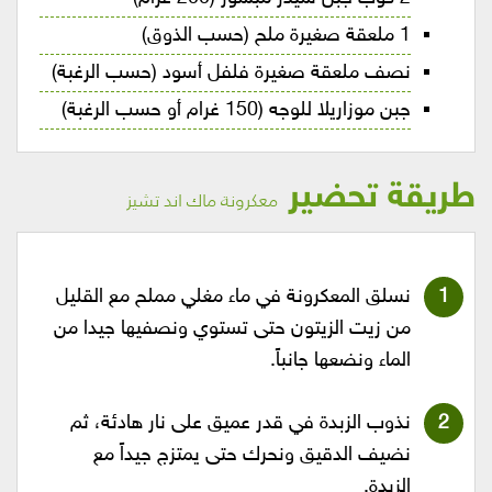
1 ملعقة صغيرة ملح (حسب الذوق)
نصف ملعقة صغيرة فلفل أسود (حسب الرغبة)
جبن موزاريلا للوجه (150 غرام أو حسب الرغبة)
طريقة تحضير
معكرونة ماك اند تشيز
نسلق المعكرونة في ماء مغلي مملح مع القليل
من زيت الزيتون حتى تستوي ونصفيها جيدا من
الماء ونضعها جانباً.
نذوب الزبدة في قدر عميق على نار هادئة، ثم
نضيف الدقيق ونحرك حتى يمتزج جيداً مع
الزبدة.