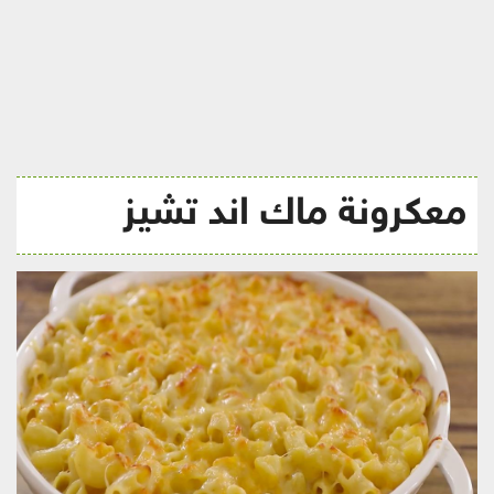
ريجيم
معكرونة ماك اند تشيز