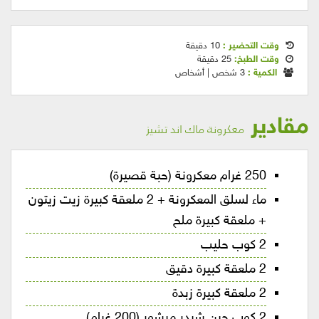
وقت التحضير :
10 دقيقة
وقت الطبخ:
25 دقيقة
الكمية :
3 شخص | أشخاص
مقادير
معكرونة ماك اند تشيز
250 غرام معكرونة (حبة قصيرة)
ماء لسلق المعكرونة + 2 ملعقة كبيرة زيت زيتون
+ ملعقة كبيرة ملح
2 كوب حليب
2 ملعقة كبيرة دقيق
2 ملعقة كبيرة زبدة
2 كوب جبن شيدر مبشور (200 غرام)