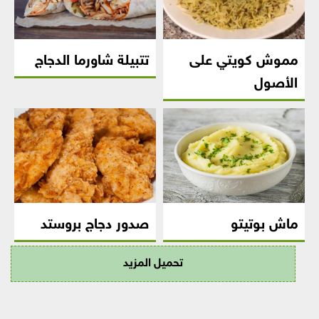
مموش كويتي على
تتبيلة شاورما الدجاج
الأصول
ماش بوتيتو
صدور دجاج بروستد
تحميل المزيد